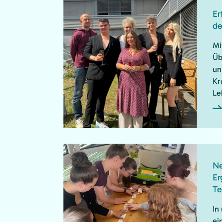
Er
de
Mi
Üb
un
Kr
Le
Ne
Er
Te
In
ei