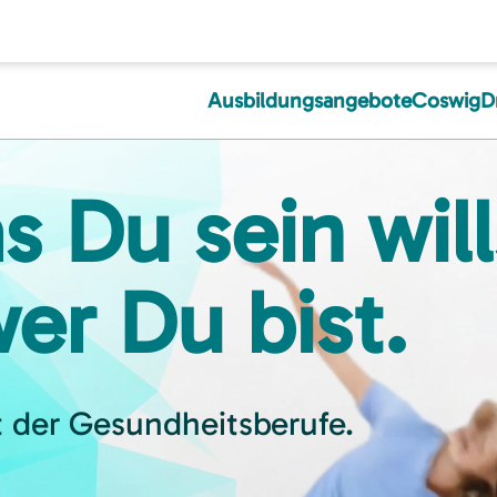
Ausbildungsangebote
Coswig
D
s Du sein will
wer Du bist.
t der Gesundheitsberufe.