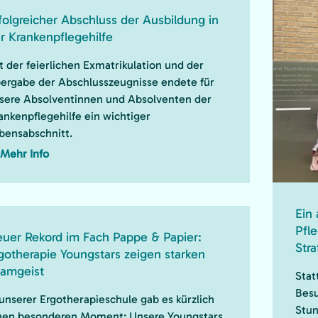
folgreicher Abschluss der Ausbildung in
r Krankenpflegehilfe
t der feierlichen Exmatrikulation und der
ergabe der Abschlusszeugnisse endete für
sere Absolventinnen und Absolventen der
ankenpflegehilfe ein wichtiger
bensabschnitt.
Mehr Info
Ein
Pfl
uer Rekord im Fach Pappe & Papier:
Stra
gotherapie Youngstars zeigen starken
amgeist
Stat
Besu
 unserer Ergotherapieschule gab es kürzlich
Stun
nen besonderen Moment: Unsere Youngstars