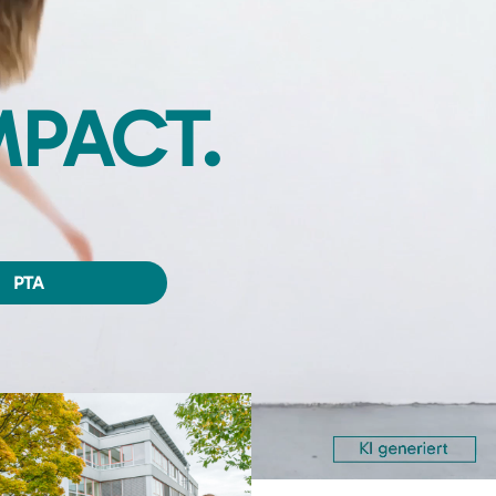
MPACT.
PTA