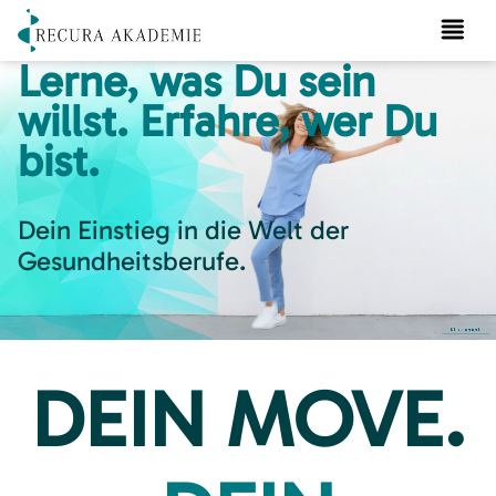
Lerne, was Du sein
Ausbildungsangebote
willst. Erfahre, wer Du
Coswig
bist.
Dresden
Studium
Fortbildungen
Dein Einstieg in die Welt der
Über uns
Gesundheitsberufe.
DEIN MOVE.